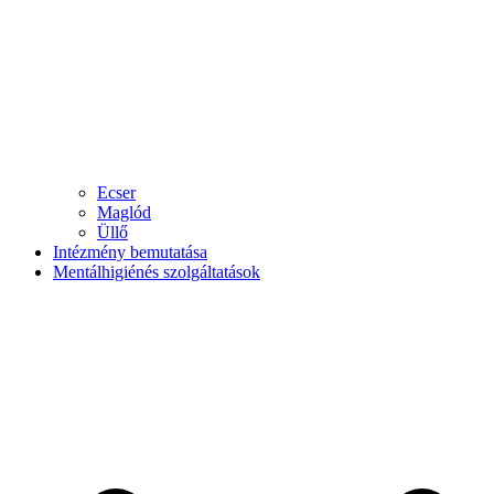
Ecser
Maglód
Üllő
Intézmény bemutatása
Mentálhigiénés szolgáltatások