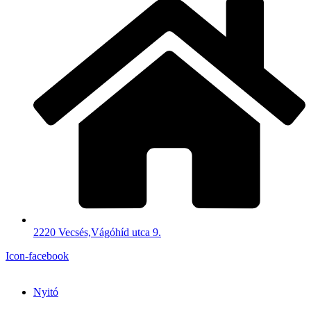
2220 Vecsés,Vágóhíd utca 9.
Icon-facebook
Nyitó