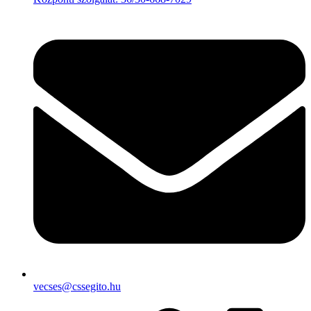
vecses@cssegito.hu