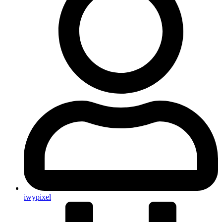
iwypixel