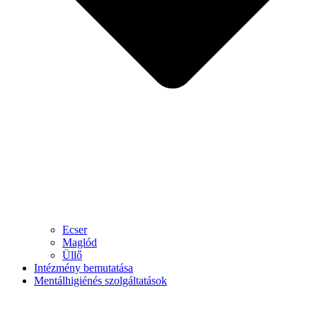
Ecser
Maglód
Üllő
Intézmény bemutatása
Mentálhigiénés szolgáltatások